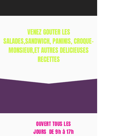
VENEZ GOUTER LES
SALADES,SANDWICH, PANINIS, CROQUE-
MONSIEUR,ET AUTRES DELICIEUSES
RECETTES
OUVERT TOUS LES
JOURS DE 9h à 17h